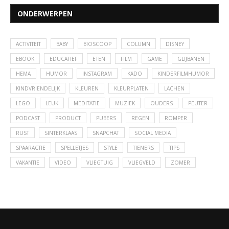
ONDERWERPEN
ACTIVITEIT
BABY
BIOSCOOP
COLUMN
DISNEY
EBOOK
EDUCATIEF
ETEN
FILM
GAME
GLIJBANEN
HEMA
HUMOR
INSTAGRAM
KADO
KINDERFILMHUMOR
KINDVRIENDELIJK
KLEUREN
KLEURPLATEN
LACHEN
LEGO
LEUK
MEDITATIE
MUZIEK
OUDERS
PEUTER
PODCAST
PRODUCT
PUBERS
REGEN
ROMPER
RUST
SINTERKLAAS
SNAPCHAT
SOCIAL MEDIA
SPAARACTIE
SPELLETJES
STYLE
TIENERS
TIPS
VAKANTIE
VIDEO
VLIEGTUIG
VLIEGVELD
ZOMER