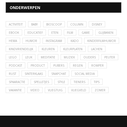
ONDERWERPEN
ACTIVITEIT
BABY
BIOSCOOP
COLUMN
DISNEY
EBOOK
EDUCATIEF
ETEN
FILM
GAME
GLIJBANEN
HEMA
HUMOR
INSTAGRAM
KADO
KINDERFILMHUMOR
KINDVRIENDELIJK
KLEUREN
KLEURPLATEN
LACHEN
LEGO
LEUK
MEDITATIE
MUZIEK
OUDERS
PEUTER
PODCAST
PRODUCT
PUBERS
REGEN
ROMPER
RUST
SINTERKLAAS
SNAPCHAT
SOCIAL MEDIA
SPAARACTIE
SPELLETJES
STYLE
TIENERS
TIPS
VAKANTIE
VIDEO
VLIEGTUIG
VLIEGVELD
ZOMER