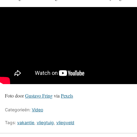
Foto door
Gustavo Fring
via
Pexels
Categorieën:
Video
Tags:
vakantie
,
vliegtuig
,
vliegveld